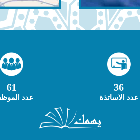
61
36
عدد الاساتذة
عدد الموظف