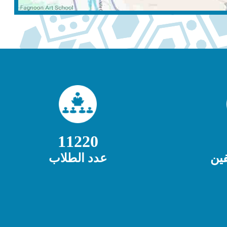
11220
ين
عدد الطلاب