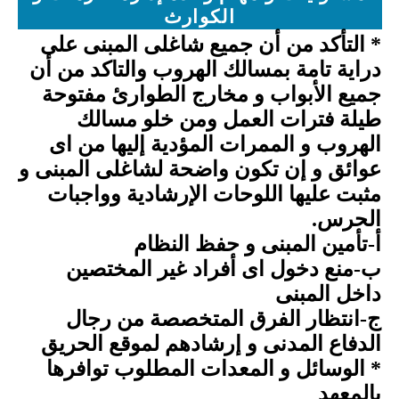
الكوارث
* التأكد من أن جميع شاغلى المبنى على
دراية تامة بمسالك الهروب والتاكد من أن
جميع الأبواب و مخارج الطوارئ مفتوحة
طيلة فترات العمل ومن خلو مسالك
الهروب و الممرات المؤدية إليها من اى
عوائق و إن تكون واضحة لشاغلى المبنى و
مثبت عليها اللوحات الإرشادية وواجبات
الحرس.
أ-تأمين المبنى و حفظ النظام
ب-منع دخول اى أفراد غير المختصين
داخل المبنى
ج-انتظار الفرق المتخصصة من رجال
الدفاع المدنى و إرشادهم لموقع الحريق
* الوسائل و المعدات المطلوب توافرها
بالمعهد