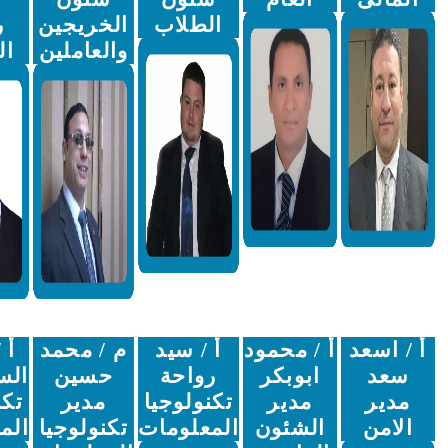
الطلاب
الخريجين
رعاية
والعاملين
الشباب
أ / محمود
أ / سيد
م / محمد
أ / ياسر
ابوبكر
رواحة
حسين
السلامونى
مدير
تكنولوجيا
مدير
تكنولوجيا
الشئون
المعلومات
تكنولوجيا
المعلومات