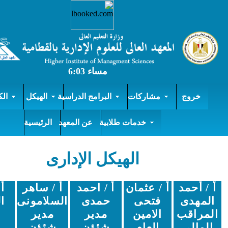
مشاركات
البرامج الدراسية
الهيكل
الكيـانات
خدمات طلابية
عن المعهد
الرئيسية
الهيكل الإدارى
أ / عثمان
أ / احمد
أ / ساهر
أ / عبد
فتحى
حمدى
السلامونى
المنعم
الامين
مدير
مدير
داغر
العام
شئؤن
شئؤن
مدير