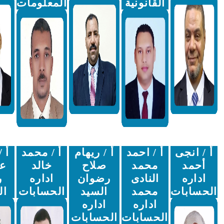
القانونية
المعلومات
أ / احمد
أ / ريهام
أ / محمد
أ / محمد
محمد
صلاح
خالد
عبدالله
النادى
رضوان
اداره
رعاية
محمد
السيد
الحسابات
الشباب
اداره
اداره
الحسابات
الحسابات