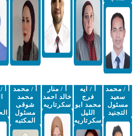
أ / ايه
أ / منار
أ / محمد
أ / شروق
فرج
خالد احمد
محمد
العطار
محمد ابو
سكرتاريه
شوقى
اداره
الليل
مسئول
الحسابات
سكرتاريه
المكتبه