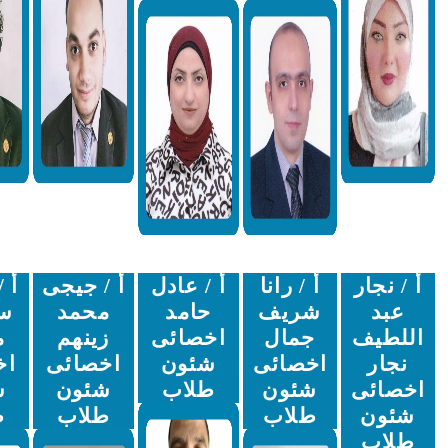
أ / رانا
أ / عادل
أ / جيجى
أ / بسمه
شريف
حامد
محمد
سعودى
جمال
اخصائى
زينهم
محمد
اخصائى
شئون
اخصائى
اخصائى
شئون
طلاب
شئون
شئون
طلاب
طلاب
طلاب