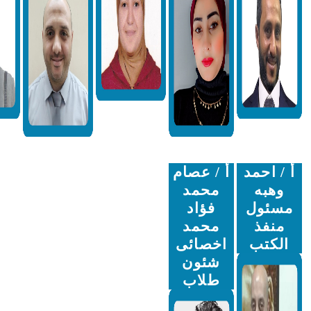
أ / عصام
محمد
فؤاد
محمد
اخصائى
شئون
طلاب