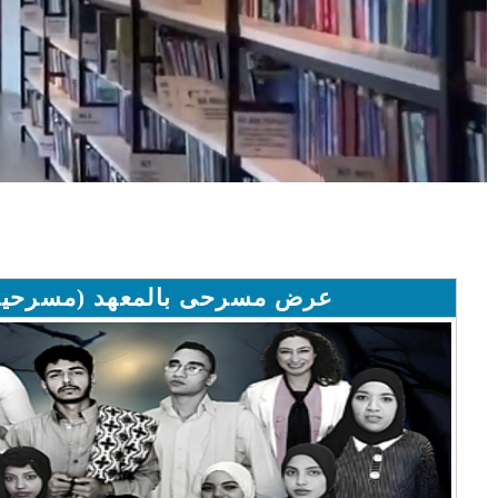
عرض مسرحى بالمعهد (مسرحية ي