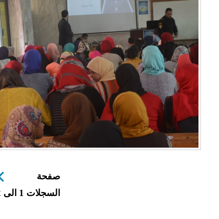
صفحة
السجلات 1 الى 12 من 13