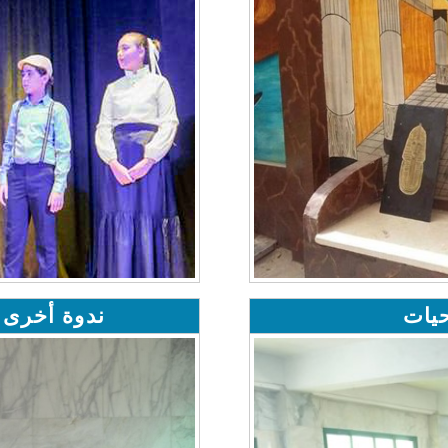
يات
ندوة أخرى 