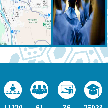
11220
61
36
25023