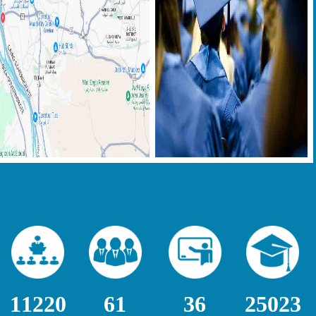
11220
61
36
25023